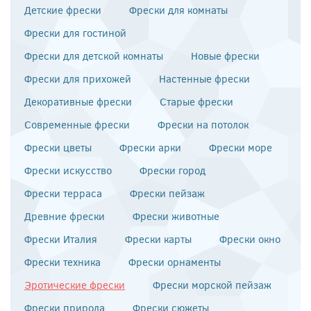
Детские фрески
Фрески для комнаты
Фрески для гостиной
Фрески для детской комнаты
Новые фрески
Фрески для прихожей
Настенные фрески
Декоративные фрески
Старые фрески
Современные фрески
Фрески на потолок
Фрески цветы
Фрески арки
Фрески море
Фрески искусство
Фрески город
Фрески терраса
Фрески пейзаж
Древние фрески
Фрески животные
Фрески Италия
Фрески карты
Фрески окно
Фрески техника
Фрески орнаменты
Эротические фрески
Фрески морской пейзаж
Фрески природа
Фрески сюжеты