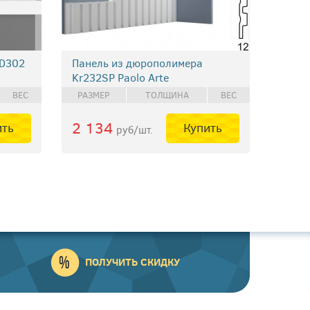
 D302
Панель из дюрополимера
Kr232SP Paolo Arte
ВЕС
РАЗМЕР
ТОЛЩИНА
ВЕС
2 134
ить
Купить
руб/шт.
ПОЛУЧИТЬ СКИДКУ