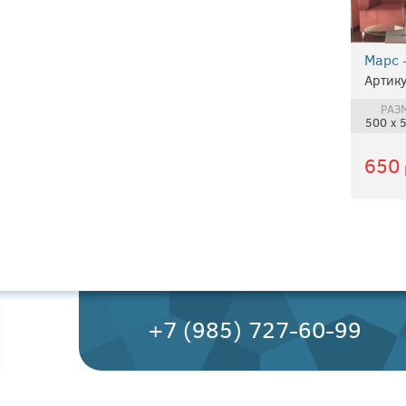
Марс 
Артику
РАЗ
500 х 
650
+7 (985) 727-60-99