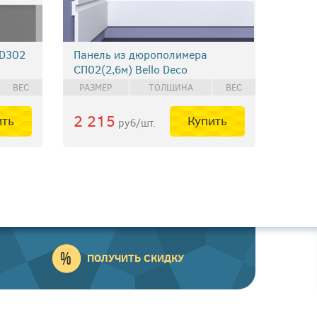
 D302
Панель из дюрополимера
СП02(2,6м) Bello Deco
ВЕС
РАЗМЕР
ТОЛЩИНА
ВЕС
2 215
ить
Купить
руб/шт.
ПОЛУЧИТЬ СКИДКУ