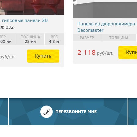
- гипсовые панели 3D
Панель из дюрополимера
л: 032
Decomaster
МЕР
ТОЛЩИНА
ВЕС
РАЗМЕР
ТОЛЩИНА
500 мм
22 мм
4,3 кг
2 118
Куп
руб/шт.
Купить
руб/шт.
ПЕРЕЗВОНИТЕ МНЕ