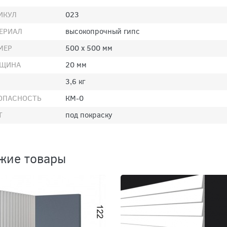
ИКУЛ
023
ЕРИАЛ
высокопрочный гипс
МЕР
500 х 500 мм
ЩИНА
20 мм
3,6 кг
ОПАСНОСТЬ
КМ-0
Т
под покраску
жие товары